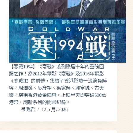
【寒戰1994】《寒戰》系列睽違十年的重磅回
歸之作！為2012年電影《寒戰》及2016年電影
《寒戰II》的前傳，集結了香港影壇一流演員陣
容，周潤發、吳彥祖、梁家輝、郭富城、古天
樂，堪稱香港黃金陣容。上映半天即突破500萬
港幣，刷新系列的開畫紀錄。
呆毛君
12 5 月, 2026