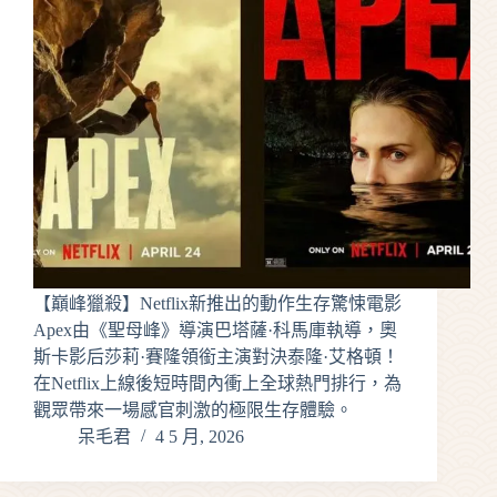
【巔峰獵殺】Netflix新推出的動作生存驚悚電影
Apex由《聖母峰》導演巴塔薩·科馬庫執導，奧
斯卡影后莎莉·賽隆領銜主演對決泰隆·艾格頓！
在Netflix上線後短時間內衝上全球熱門排行，為
觀眾帶來一場感官刺激的極限生存體驗。
呆毛君
4 5 月, 2026