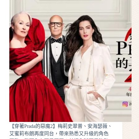
【穿著Prada的惡魔2】梅莉史翠普、安海瑟薇、
艾蜜莉布朗再度同台，帶來熟悉又升級的角色