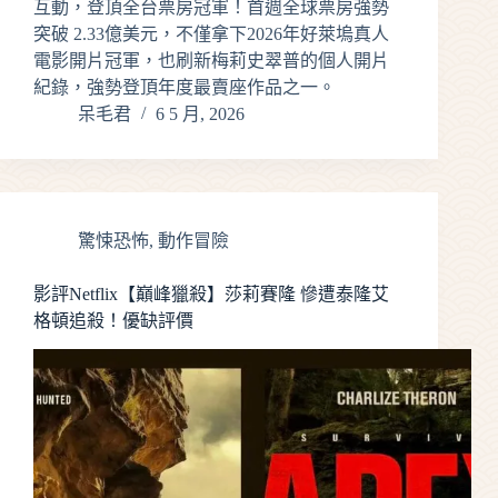
互動，登頂全台票房冠軍！首週全球票房強勢
突破 2.33億美元，不僅拿下2026年好萊塢真人
電影開片冠軍，也刷新梅莉史翠普的個人開片
紀錄，強勢登頂年度最賣座作品之一。
呆毛君
6 5 月, 2026
驚悚恐怖
,
動作冒險
影評Netflix【巔峰獵殺】莎莉賽隆 慘遭泰隆艾
格頓追殺！優缺評價