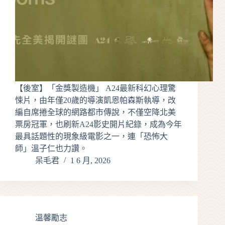
【後室】「金獎製造機」 A24最新科幻心理驚
悚片，由年僅20歲的導演凱恩帕森斯執導，改
編自席捲全球的網路都市傳說，不僅空降北美
票房冠軍，也刷新A24影史開片紀錄，成為今年
最具話題性的現象級電影之一，連「恐怖大
師」溫子仁也力讚。
呆毛君
1 6 月, 2026
溫馨勵志