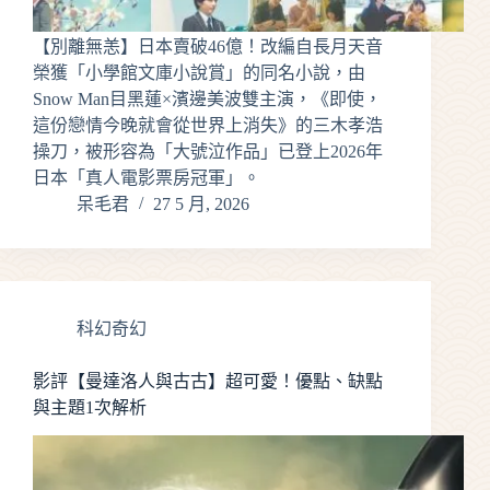
【別離無恙】日本賣破46億！改編自長月天音
榮獲「小學館文庫小說賞」的同名小說，由
Snow Man目黑蓮×濱邊美波雙主演，《即使，
這份戀情今晚就會從世界上消失》的三木孝浩
操刀，被形容為「大號泣作品」已登上2026年
日本「真人電影票房冠軍」。
呆毛君
27 5 月, 2026
科幻奇幻
影評【曼達洛人與古古】超可愛！優點、缺點
與主題1次解析