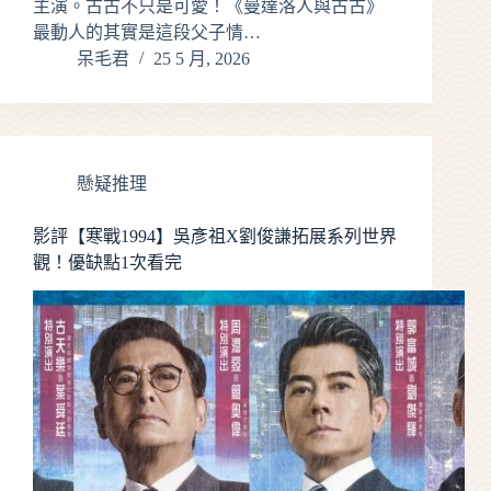
主演。古古不只是可愛！《曼達洛人與古古》
最動人的其實是這段父子情…
呆毛君
25 5 月, 2026
懸疑推理
影評【寒戰1994】吳彥祖X劉俊謙拓展系列世界
觀！優缺點1次看完