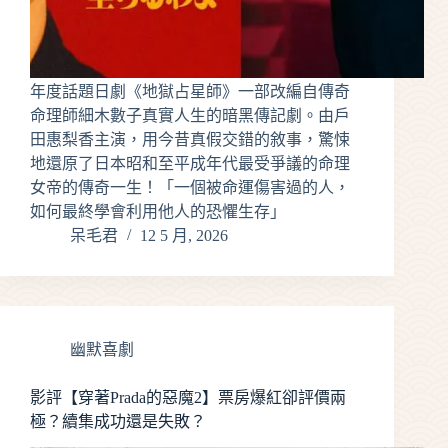
年度話題日劇《地獄占星師》一部改編自傳奇
命理師細木數子真實人生的暗黑傳記劇。由戶
田惠梨香主演，用今昔真假交錯的敘事，驚悚
地還原了日本昭和至平成年代最受爭議的命理
女帝的傳奇一生！「一個被命運傷害過的人，
如何最終學會利用他人的恐懼生存」
呆毛君
12 5 月, 2026
幽默喜劇
影評【穿著Prada的惡魔2】票房爆紅卻評價兩
極？續集成功還是失敗？