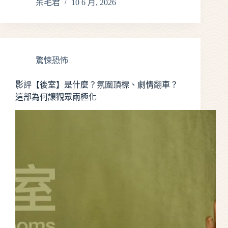
呆毛君
10 6 月, 2026
驚悚恐怖
影評【後室】是什麼？氛圍頂標、劇情翻車？
這部為何讓觀眾兩極化