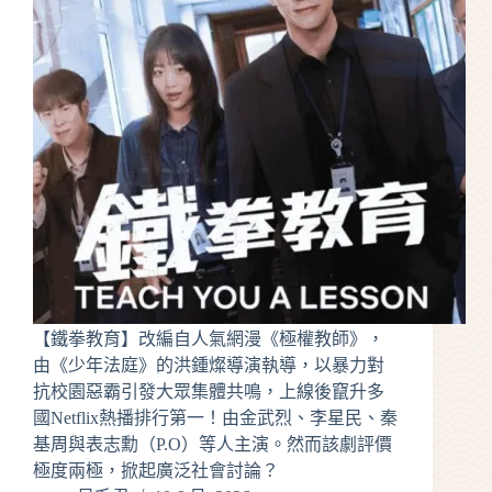
【鐵拳教育】改編自人氣網漫《極權教師》，
由《少年法庭》的洪鍾燦導演執導，以暴力對
抗校園惡霸引發大眾集體共鳴，上線後竄升多
國Netflix熱播排行第一！由金武烈、李星民、秦
基周與表志勳（P.O）等人主演。然而該劇評價
極度兩極，掀起廣泛社會討論？