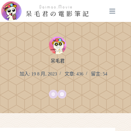
跳
至
主
要
內
容
呆毛君
加入: 19 8 月, 2023
文章: 436
留言: 54