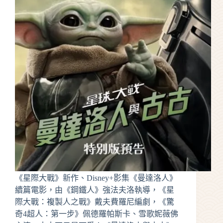
《星際大戰》新作、Disney+影集《曼達洛人》
續篇電影，由《鋼鐵人》強法夫洛執導，《星
際大戰：複製人之戰》戴夫費羅尼編劇，《驚
奇4超人：第一步》佩德羅帕斯卡、雪歌妮薇佛