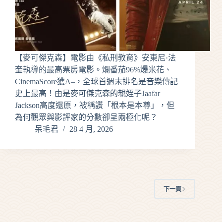
【麥可傑克森】電影由《私刑教育》安東尼·法
奎執導的最高票房電影。爛番茄96%爆米花、
CinemaScore獲A–，全球首週末排名是音樂傳記
史上最高！由是麥可傑克森的親姪子Jaafar
Jackson高度還原，被稱讚「根本是本尊」，但
為何觀眾與影評家的分數卻呈兩極化呢？
呆毛君
28 4 月, 2026
下一頁