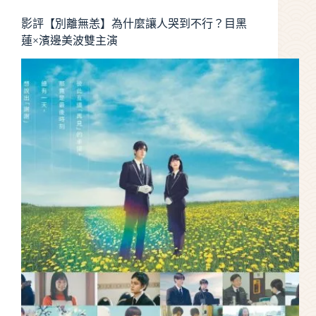
影評【別離無恙】為什麼讓人哭到不行？目黑
蓮×濱邊美波雙主演