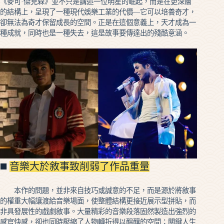
《麥可·傑克森》並不只是講述一位明星的崛起，而是在更深層
的結構上，呈現了一種現代娛樂工業的代價—它可以培養奇才，
卻無法為奇才保留成長的空間。正是在這個意義上，天才成為一
種成就，同時也是一種失去，這是故事要傳達出的殘酷意涵。
◼️
音樂大於敘事致削弱了作品重量
本作的問題，並非來自技巧或誠意的不足，而是源於將敘事
的權重大幅讓渡給音樂場面，使整體結構更接近展示型拼貼，而
非具發展性的戲劇敘事。大量精彩的音樂段落固然製造出強烈的
感官快感，卻也同時壓縮了人物轉折得以醞釀的空間；關鍵人生