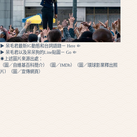
▶ 呆毛君最新IG動態和台詞語錄－ Here 🤏
▶ 呆毛君以及呆呆狗的Line貼圖－ Go 🤏
☀上述圖片來源出處：
（圖／自維基百科簡介）（圖／IMDb）（圖／環球影業釋出照
片）（圖／宣傳網頁）