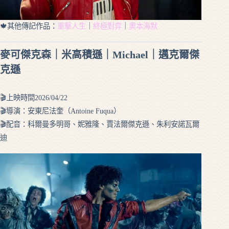
🍁其他傳記作品：
重擊人生
｜
終極對弈
｜
奧本海默
麥可傑克森｜米高積遜｜Michael｜邁克爾傑
克遜
🎬上映時間2026/04/22
🎬導演：安東尼法奎（Antoine Fuqua）
🎬配音：科爾曼多明哥、妮雅隆、賈法爾傑克遜、朱利安諾瓦爾
迪