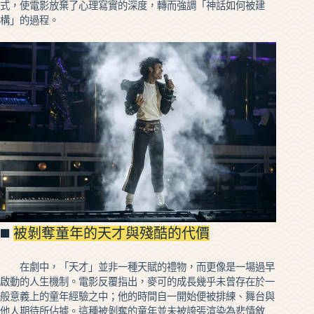
式，使電影放棄了心理寫實的深度，轉而強調「神話如何被建
構」的過程。
◼️
被剝奪童年的天才與殘酷的代價
在劇中，「天才」並非一種天賦的禮物，而更像是一場過早
啟動的人生機制。電影反覆指出，麥可的成長幾乎未曾存在於一
般意義上的童年經驗之中；他的時間自一開始便被排練、舞台與
他人期待所佔據。這種被剝奪的童年並未被誇張渲染為悲情敘