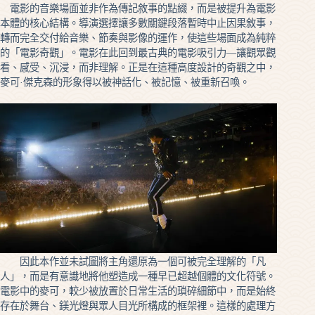
電影的音樂場面並非作為傳記敘事的點綴，而是被提升為電影
本體的核心結構。導演選擇讓多數關鍵段落暫時中止因果敘事，
轉而完全交付給音樂、節奏與影像的運作，使這些場面成為純粹
的「電影奇觀」。電影在此回到最古典的電影吸引力—讓觀眾觀
看、感受、沉浸，而非理解。正是在這種高度設計的奇觀之中，
麥可·傑克森的形象得以被神話化、被記憶、被重新召喚。
因此本作並未試圖將主角還原為一個可被完全理解的「凡
人」，而是有意識地將他塑造成一種早已超越個體的文化符號。
電影中的麥可，較少被放置於日常生活的瑣碎細節中，而是始終
存在於舞台、鎂光燈與眾人目光所構成的框架裡。這樣的處理方