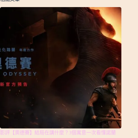
影評【奧德賽】結局在講什麼？3個寓意一次看懂諾蘭