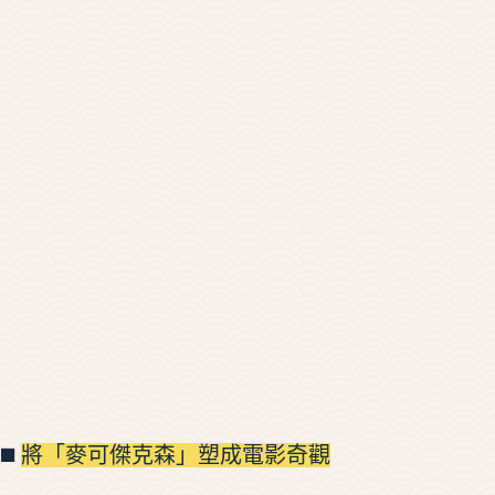
◼️
將「麥可傑克森」塑成電影奇觀