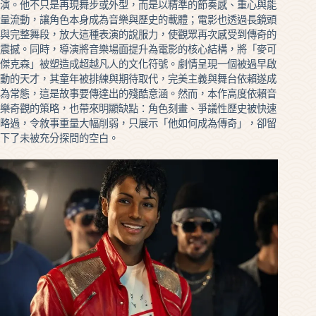
演。他不只是再現舞步或外型，而是以精準的節奏感、重心與能
量流動，讓角色本身成為音樂與歷史的載體；電影也透過長鏡頭
與完整舞段，放大這種表演的說服力，使觀眾再次感受到傳奇的
震撼。同時，導演將音樂場面提升為電影的核心結構，將「麥可
傑克森」被塑造成超越凡人的文化符號。劇情呈現一個被過早啟
動的天才，其童年被排練與期待取代，完美主義與舞台依賴遂成
為常態，這是故事要傳達出的殘酷意涵。然而，本作高度依賴音
樂奇觀的策略，也帶來明顯缺點：角色刻畫、爭議性歷史被快速
略過，令敘事重量大幅削弱，只展示「他如何成為傳奇」，卻留
下了未被充分探問的空白。