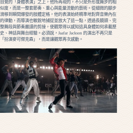
自覺的「身體表演」之上，他所再現的，不只是外形或舞步的相
似度，而是一整套節奏、重心與能量流動的藝術。從細微的腳步
滑移到瞬間爆發的肢體定格，他的表演始終精準地對齊音樂內在
的律動，而導演也敏銳地捕捉並放大了這一點，透過長鏡頭、完
整舞段與節奏嚴謹的剪接，使觀眾得以感知這具身體如何承載歷
史、神話與舞台經驗。必須說，Jaafar Jackson 的演出不再只是
「扮演麥可傑克森」，而是讓觀眾再次感動。