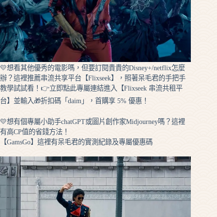
💛想看其他優秀的電影嗎，但要訂閱貴貴的Disney+/netflix怎麼
辦？這裡推薦串流共享平台【Flixseek】，照著呆毛君的手把手
教學試試看！👉立即點此專屬連結進入【Flixseek 串流共租平
台】並輸入🎁折扣碼「daim」，首購享 5% 優惠！
💛想有個專屬小助手chatGPT或圖片創作家Midjourney嗎？這裡
有高CP值的省錢方法！
【GamsGo】這裡有呆毛君的實測紀錄及專屬優惠碼