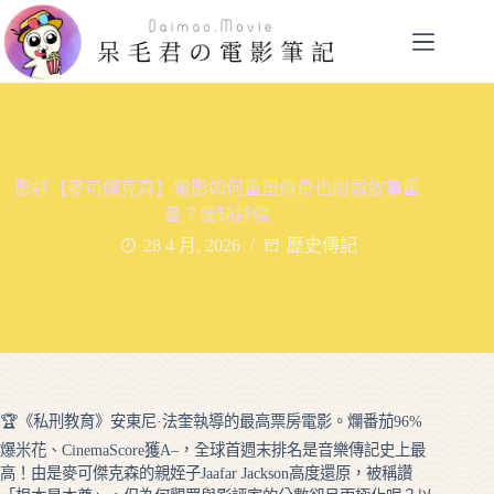
跳
至
主
要
內
容
影評【麥可傑克森】電影如何重塑傳奇也削弱敘事重
量？優缺評價
28 4 月, 2026
歷史傳記
🏆《私刑教育》安東尼·法奎執導的最高票房電影。爛番茄96%
爆米花、CinemaScore獲A–，全球首週末排名是音樂傳記史上最
高！由是麥可傑克森的親姪子Jaafar Jackson高度還原，被稱讚