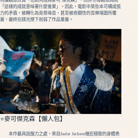
何讓觀眾欣賞「他如何成為麥可·傑克森」，而非引導觀眾詢問
「這樣的成就意味著什麼後果」。因此，電影中某些本可構成張
力的矛盾，被轉化為背景噪音，甚至被奇觀性的音樂場面所覆
蓋，最終在鎂光燈下削弱了作品重量。
⭐麥可傑克森【懶人包】
本作最具說服力之處，來自Jaafar Jackson幾近極致的身體表