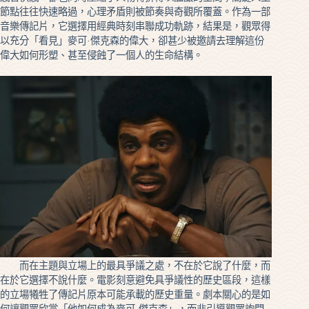
節點往往快速略過，心理矛盾則被節奏與奇觀所覆蓋。作為一部
音樂傳記片，它選擇用經典時刻串聯成功軌跡，結果是，觀眾得
以充分「看見」麥可·傑克森的偉大，卻甚少被邀請去理解這份
偉大如何形塑、甚至侵蝕了一個人的生命結構。
而在主題與立場上的最具爭議之處，不在於它說了什麼，而
在於它選擇不說什麼。電影刻意避免具爭議性的歷史區段，這樣
的立場犧牲了傳記片原本可能承載的歷史重量。劇本關心的是如