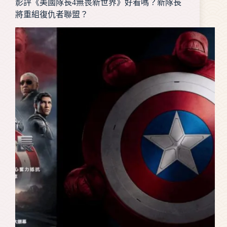
影評《美國隊長4無畏新世界》好看嗎？新隊長
將重組復仇者聯盟？