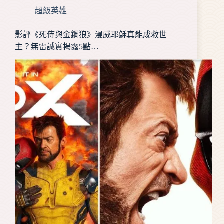
超級英雄
影評《死侍與金鋼狼》漫威耶穌真能成救世
主？無雷誠實揭露5點…