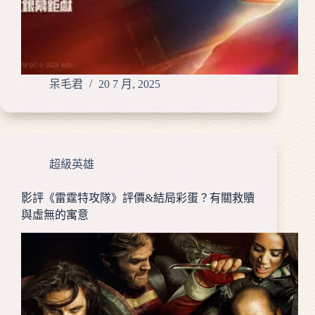
呆毛君
20 7 月, 2025
超級英雄
影評《雷霆特攻隊》評價&結局彩蛋？有關救贖
與虛無的寓意