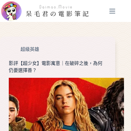
跳
至
主
要
內
容
超級英雄
影評【超少女】電影寓意｜在破碎之後，為何
仍要選擇善？