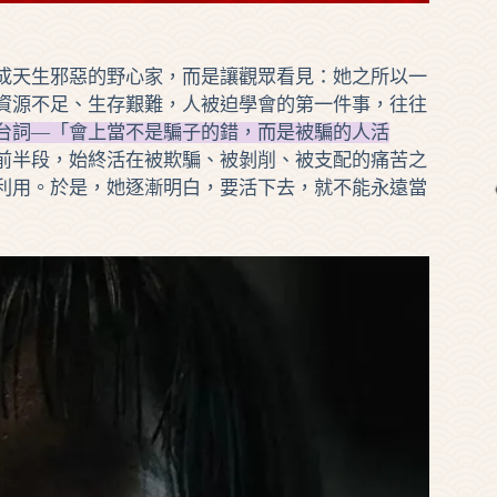
天生邪惡的野心家，而是讓觀眾看見：她之所以一
資源不足、生存艱難，人被迫學會的第一件事，往往
台詞—「會上當不是騙子的錯，而是被騙的人活
前半段，始終活在被欺騙、被剝削、被支配的痛苦之
利用。於是，她逐漸明白，要活下去，就不能永遠當