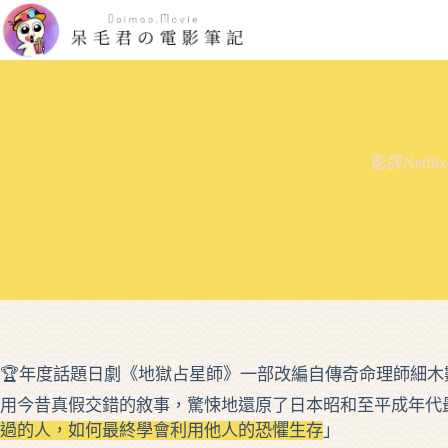
跳
至
主
要
內
容
影評Net
🏆年度話題日劇《地獄占星師》一部改編自傳奇命理師細
用今昔真假交錯的敘事，驚悚地還原了日本昭和至平成年代
過的人，如何最終學會利用他人的恐懼生存
」