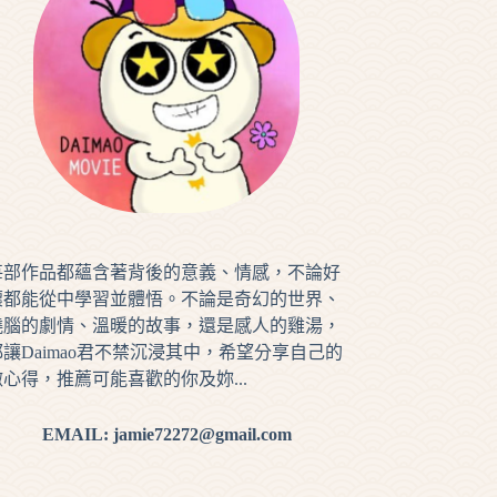
每部作品都蘊含著背後的意義、情感，不論好
壞都能從中學習並體悟。不論是奇幻的世界、
燒腦的劇情、溫暖的故事，還是感人的雞湯，
都讓Daimao君不禁沉浸其中，希望分享自己的
微心得，推薦可能喜歡的你及妳...
EMAIL: jamie72272@gmail.com