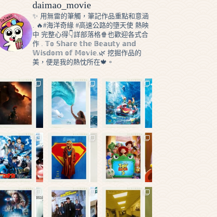
daimao_movie
✨ 用無雷的筆觸，筆記作品重點和意涵
.
🔥#海洋奇緣 #高速公路的墮天使 熱映
中
完整心得👇詳部落格🍿️也歡迎各式合
作
.
𝕋𝕠 𝕊𝕙𝕒𝕣𝕖 𝕥𝕙𝕖 𝔹𝕖𝕒𝕦𝕥𝕪 𝕒𝕟𝕕
𝕎𝕚𝕤𝕕𝕠𝕞 𝕠𝕗 𝕄𝕠𝕧𝕚𝕖.🌿 挖掘作品的
美，便是我的熱忱所在🍁。