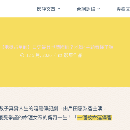
影評文章
台詞語錄
專欄
flix【地獄占星師】日史最具爭議國師？地獄4主題看懂了嗎
12 5 月, 2026
影集作品
木數子真實人生的暗黑傳記劇。由戶田惠梨香主演，
最受爭議的命理女帝的傳奇一生！「
一個被命運傷害