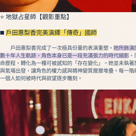
⭐ 地獄占星師【觀影重點】
◼️
戶田惠梨香完美演繹「傳奇」國師
戶田惠梨香完成了一次極具份量的表演重塑。
她所飾演
數十年人生軌跡，角色本身已是一段充滿張力的時代縮影
。
命歷程，轉化為一種可被感知的「存在變化」。她並未執著
與氣場出發，讓角色的權力感與精神變質層層堆疊。每一階
一個人如何被時代與欲望逐步雕刻。