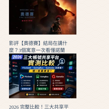
影評【奧德賽】結局在講什
麼？3個寓意一次看懂諾蘭
2026 完整比較！三大共享平