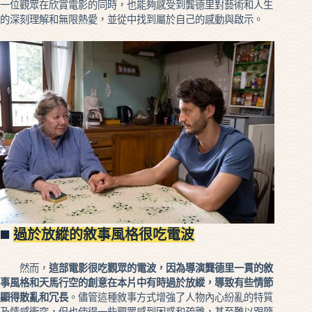
一位觀眾在欣賞電影的同時，也能夠感受到龔德里對藝術和人生
的深刻理解和無限熱愛，並從中找到屬於自己的感動與啟示。
◼️
過於放縱的敘事風格很吃電波
然而，
這部電影很吃觀眾的電波，因為導演龔德里一貫的敘
事風格和天馬行空的創意在本片中有時過於放縱，導致有些情節
顯得散亂和冗長
。儘管這種敘事方式增強了人物內心紛亂的特質
及情感衝突，但也使得一些觀眾感到困惑和疏離，甚至難以跟隨