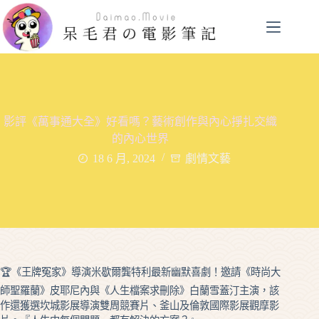
跳
至
主
要
內
容
影評《萬事通大全》好看嗎？藝術創作與內心掙扎交織
的內心世界
18 6 月, 2024
劇情文藝
🏆《王牌冤家》導演米歇爾龔特利最新幽默喜劇！邀請《時尚大
師聖羅蘭》皮耶尼內與《人生檔案求刪除》白蘭雪蓋汀主演，該
作還獲選坎城影展導演雙周競賽片、釜山及倫敦國際影展觀摩影