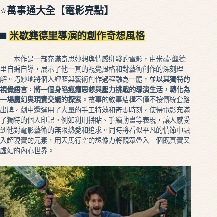
⭐
萬事通大全【電影亮點】
◼️
米歇龔德里導演的創作奇想風格
本作是一部充滿奇思妙想與情感迸發的電影，由米歇·龔德
里自編自導，展示了他一貫的視覺風格和對藝術創作的深刻理
解。巧妙地將個人經歷與藝術創作過程融為一體，並
以其獨特的
視覺語言，將一個身陷瘋癲思想與壓力挑戰的導演生活，轉化為
一場魔幻與現實交織的探索
。故事的敘事結構不僅不按傳統套路
出牌，劇中還運用了大量的手工特效和奇想時刻，使得電影充滿
了獨特的個人印記。例如利用拼貼、手繪動畫等表現，讓人感受
到他對電影藝術的無限熱愛和追求。同時將看似平凡的情節中融
入超現實的元素，用天馬行空的想像力將觀眾帶入一個既真實又
虛幻的內心世界。