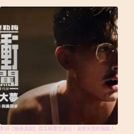
影評【橫衝直闖】甜茶顛覆性演出！演繹失控的偏執人