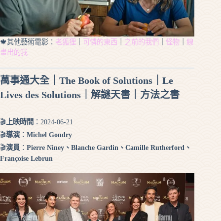
🍁其他藝術電影：
老狐狸
｜
可憐的東西
｜
之前的我們
｜
怪物
｜
線
畫出的我
萬事通大全｜The Book of Solutions｜Le
Lives des Solutions｜解謎天書｜方法之書
🎬
上映時間
：2024-06-21
🎬
導演
：
Michel Gondry
🎬
演員
：
Pierre Niney、Blanche Gardin、Camille Rutherford、
Françoise Lebrun