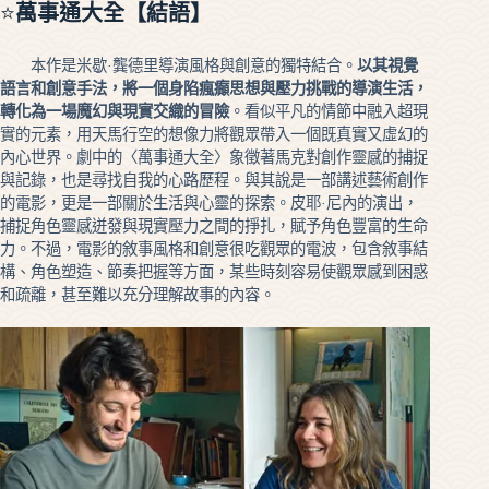
⭐
萬事通大全【結語】
本作是米歇·龔德里導演風格與創意的獨特結合。
以其視覺
語言和創意手法，將一個身陷瘋癲思想與壓力挑戰的導演生活，
轉化為一場魔幻與現實交織的冒險
。看似平凡的情節中融入超現
實的元素，用天馬行空的想像力將觀眾帶入一個既真實又虛幻的
內心世界。劇中的〈萬事通大全〉象徵著馬克對創作靈感的捕捉
與記錄，也是尋找自我的心路歷程。與其說是一部講述藝術創作
的電影，更是一部關於生活與心靈的探索。皮耶·尼內的演出，
捕捉角色靈感迸發與現實壓力之間的掙扎，賦予角色豐富的生命
力。不過，電影的敘事風格和創意很吃觀眾的電波，包含敘事結
構、角色塑造、節奏把握等方面，某些時刻容易使觀眾感到困惑
和疏離，甚至難以充分理解故事的內容。