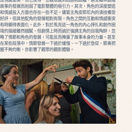
故事的發展而削弱了電影整體的吸引力。其次，角色的深度塑造
和情感投入方面也存在一些不足。儘管主角皮耶尼內的演技備受
好評，但其他配角的發揮相對有限，角色之間的互動和情感衝突
有時顯得表面化。此外，對於馬克這一角色的內心掙扎和創作困
境的描繪雖然細膩，但劇情上時而過於強調主角的自我陶醉，忽
略了情節和角色的發展，可能反而掩蓋了故事本身的力量。甚至
在某些段落中，情節發展一下過於緩慢、一下過於急促，節奏把
握不夠均衡，亦影響了觀眾的觀影體驗。