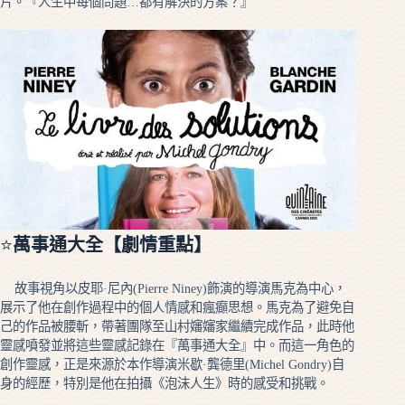
片。『人生中每個問題…都有解決的方案？』
⭐
萬事通大全【劇情重點】
故事視角以皮耶·尼內(Pierre Niney)飾演的導演馬克為中心，
展示了他在創作過程中的個人情感和瘋癲思想。馬克為了避免自
己的作品被腰斬，帶著團隊至山村嬸嬸家繼續完成作品，此時他
靈感噴發並將這些靈感記錄在『萬事通大全』中。而這一角色的
創作靈感，正是來源於本作導演米歇·龔德里(Michel Gondry)自
身的經歷，特別是他在拍攝《泡沫人生》時的感受和挑戰。