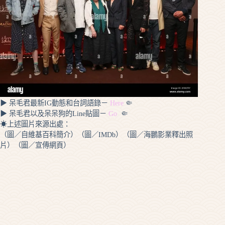
▶ 呆毛君最新IG動態和台詞語錄－
Here
🤏
▶ 呆毛君以及呆呆狗的Line貼圖－
Go
🤏
☀上述圖片來源出處：
（圖／自維基百科簡介）（圖／IMDb）（圖／海鵬影業釋出照
片）（圖／宣傳網頁）