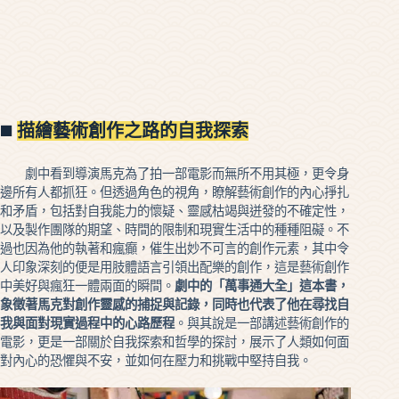
◼️
描繪藝術創作之路的自我探索
劇中看到導演馬克為了拍一部電影而無所不用其極，更令身
邊所有人都抓狂。但透過角色的視角，瞭解藝術創作的內心掙扎
和矛盾，包括對自我能力的懷疑、靈感枯竭與迸發的不確定性，
以及製作團隊的期望、時間的限制和現實生活中的種種阻礙。不
過也因為他的執著和瘋癲，催生出妙不可言的創作元素，其中令
人印象深刻的便是用肢體語言引領出配樂的創作，這是藝術創作
中美好與瘋狂一體兩面的瞬間。
劇中的「萬事通大全」這本書，
象徵著馬克對創作靈感的捕捉與記錄，同時也代表了他在尋找自
我與面對現實過程中的心路歷程
。與其說是一部講述藝術創作的
電影，更是一部關於自我探索和哲學的探討，展示了人類如何面
對內心的恐懼與不安，並如何在壓力和挑戰中堅持自我。