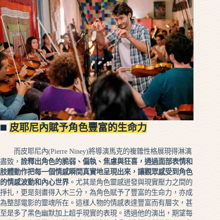
◼️
皮耶尼內賦予角色豐富的生命力
而皮耶尼內(Pierre Niney)將導演馬克的複雜性格展現得淋漓
盡致，
詮釋出角色的脆弱、偏執、焦慮與狂喜，通過面部表情和
肢體動作把每一個情感瞬間真實地呈現出來，讓觀眾感受到角色
的情感波動和內心世界
。尤其是角色靈感迸發與現實壓力之間的
掙扎，更是刻畫得入木三分，為角色賦予了豐富的生命力，亦成
為整部電影的靈魂所在。這樣人物的情感表達豐富而有層次，甚
至是多了黑色幽默加上超乎現實的表現。透過他的演出，期望每