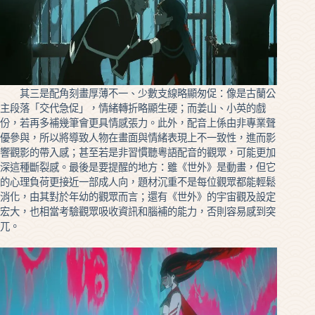
其三是配角刻畫厚薄不一、少數支線略顯匆促：像是古蘭公
主段落「交代急促」，情緒轉折略顯生硬；而姜山、小英的戲
份，若再多補幾筆會更具情感張力。此外，配音上係由非專業聲
優參與，所以將導致人物在畫面與情緒表現上不一致性，進而影
響觀影的帶入感；甚至若是非習慣聽粵語配音的觀眾，可能更加
深這種斷裂感。最後是要提醒的地方：雖《世外》是動畫，但它
的心理負荷更接近一部成人向，題材沉重不是每位觀眾都能輕鬆
消化，由其對於年幼的觀眾而言；還有《世外》的宇宙觀及設定
宏大，也相當考驗觀眾吸收資訊和腦補的能力，否則容易感到突
兀。