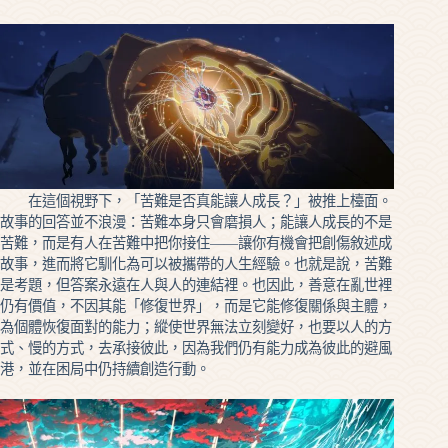
在這個視野下，「苦難是否真能讓人成長？」被推上檯面。
故事的回答並不浪漫：苦難本身只會磨損人；能讓人成長的不是
苦難，而是有人在苦難中把你接住——讓你有機會把創傷敘述成
故事，進而將它馴化為可以被攜帶的人生經驗。也就是說，苦難
是考題，但答案永遠在人與人的連結裡。也因此，善意在亂世裡
仍有價值，不因其能「修復世界」，而是它能修復關係與主體，
為個體恢復面對的能力；縱使世界無法立刻變好，也要以人的方
式、慢的方式，去承接彼此，因為我們仍有能力成為彼此的避風
港，並在困局中仍持續創造行動。