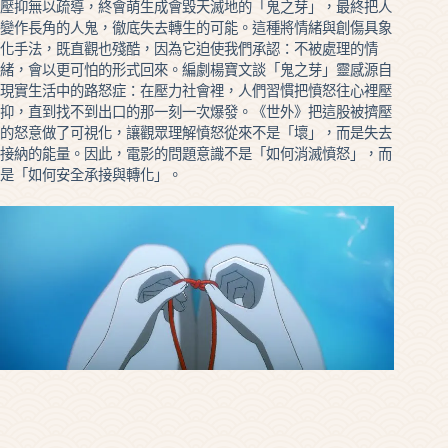
壓抑無以疏導，終會萌生成會毀天滅地的「鬼之芽」，最終把人
變作長角的人鬼，徹底失去轉生的可能。這種將情緒與創傷具象
化手法，既直觀也殘酷，因為它迫使我們承認：不被處理的情
緒，會以更可怕的形式回來。編劇楊寶文談「鬼之芽」靈感源自
現實生活中的路怒症：在壓力社會裡，人們習慣把憤怒往心裡壓
抑，直到找不到出口的那一刻一次爆發。《世外》把這股被擠壓
的怒意做了可視化，讓觀眾理解憤怒從來不是「壞」，而是失去
接納的能量。因此，電影的問題意識不是「如何消滅憤怒」，而
是「如何安全承接與轉化」。