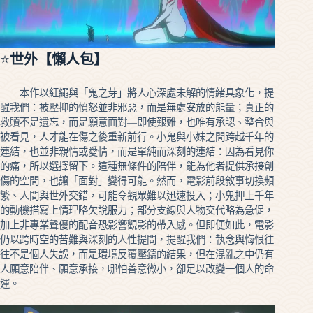
⭐
世外
【懶人包】
本作以紅繩與「鬼之芽」將人心深處未解的情緒具象化，提
醒我們：被壓抑的憤怒並非邪惡，而是無處安放的能量；真正的
救贖不是遺忘，而是願意面對—即使艱難，也唯有承認、整合與
被看見，人才能在傷之後重新前行。小鬼與小妹之間跨越千年的
連結，也並非親情或愛情，而是單純而深刻的連結：因為看見你
的痛，所以選擇留下。這種無條件的陪伴，能為他者提供承接創
傷的空間，也讓「面對」變得可能。然而，電影前段敘事切換頻
繁、人間與世外交錯，可能令觀眾難以迅速投入；小鬼押上千年
的動機描寫上情理略欠說服力；部分支線與人物交代略為急促，
加上非專業聲優的配音恐影響觀影的帶入感。但即便如此，電影
仍以跨時空的苦難與深刻的人性提問，提醒我們：執念與悔恨往
往不是個人失誤，而是環境反覆壓鑄的結果，但在混亂之中仍有
人願意陪伴、願意承接，哪怕善意微小，卻足以改變一個人的命
運。