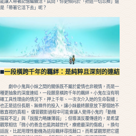
能讓人帶著記憶繼續活。試問，你更傾向於「把這一切忘掉」還
是「帶著它活下去」呢？
◼️
一段橫跨千年的羈絆：是純粹且深刻的連結
劇中小鬼與小妹之間的關係既不屬於愛情也非親情，而是一
種更抽象的深度連結，一段願意橫跨千年的羈絆。小鬼在沒有明
確工具性理由的情況下，押上千年、一次次介入她的生命裂縫；
也正是這份長期、無條件的投入，讓小妹最終願意放下那個她不
敢直視的真相。 儘管觀影過程中可能會讓人覺得小鬼的「動機
描寫不足」與「說服力略嫌薄弱」；但導演反覆傳達的，是希望
觀眾相信「微小的善念也能跨越世代，療癒最深的傷痕」。換句
話說，比起用理性動機為這段羈絆尋找藉口，而希望觀眾把它還