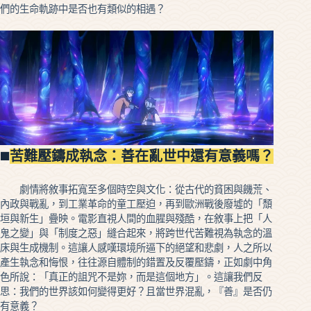
們的生命軌跡中是否也有類似的相遇？
◼️
苦難壓鑄成執念：善在亂世中還有意義嗎？
劇情將敘事拓寬至多個時空與文化：從古代的貧困與饑荒、
內政與戰亂，到工業革命的童工壓迫，再到歐洲戰後廢墟的「頹
垣與新生」疊映。電影直視人間的血腥與殘酷，在敘事上把「人
鬼之變」與「制度之惡」縫合起來，將跨世代苦難視為執念的溫
床與生成機制。這讓人感嘆環境所逼下的絕望和悲劇，人之所以
產生執念和悔恨，往往源自體制的錯置及反覆壓鑄，正如劇中角
色所說：「真正的詛咒不是妳，而是這個地方」。這讓我們反
思：我們的世界該如何變得更好？且當世界混亂，『善』是否仍
有意義？