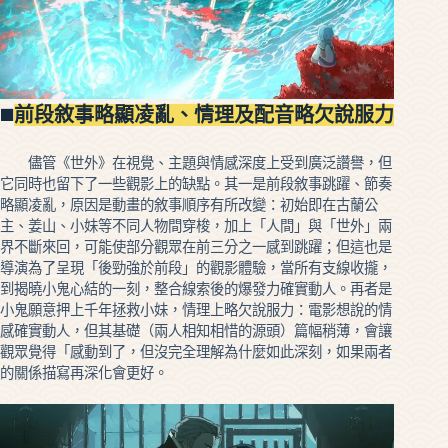
◼️
前段敘事略顯凌亂、情理及配音略欠說服力
儘管《世外》在視覺、主題與情感深度上受到廣泛讚譽，但
它同時也留下了一些觀影上的缺點。其一是前段敘事跳躍、節奏
略顯凌亂，原因是動畫的敘事順序有所改變：初始即在古蘭公
主、姜山、小妹等不同人物間穿梭，加上「人間」與「世外」兩
界不斷來回，可能使部分觀眾在前三分之一感到跳躍；但這也是
導演為了呈現「後勁強於前段」的觀影體驗，當所有支線收攏，
到揭曉小鬼心結的一刻，整合線索後的爆發力確實動人。再者是
小鬼願意押上千年拯救小妹，情理上略欠說服力：電影想說的情
感確實動人，但其基礎（兩人相知相惜的源頭）篇幅稍薄，會讓
觀眾覺得「感動到了，但沒完全理解為什麼如此深刻，如果兩者
的關係描寫再深化會更好。