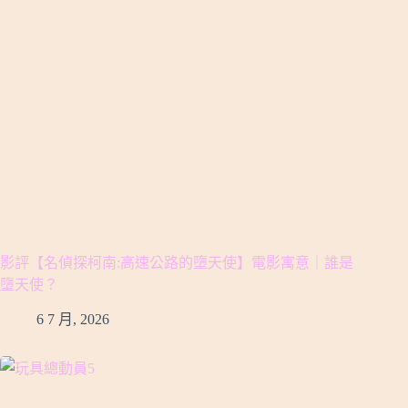
影評【名偵探柯南:高速公路的墮天使】電影寓意｜誰是
墮天使？
6 7 月, 2026