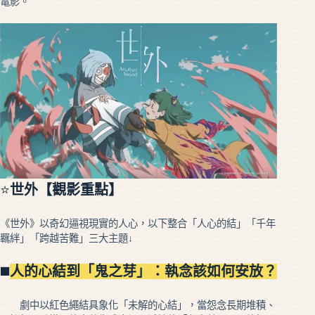
電影。
⭐
世外【觀影重點】
《世外》以奇幻逼視現實的人心，以下整合「人心的結」「千年
羈絆」「跨越苦難」三大主題↓
◼️
人的心結到「鬼之芽」：執念該如何安放？
劇中以紅色繩結具象化「未解的心結」，當怨念長期堆積、