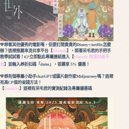
💛
想看其他優秀的電影嗎，但要訂閱貴貴的
Disney+/netflix
怎麼
辦？這裡推薦串流共享平台【
Flixseek
】，照著呆毛君的手把手
教學試試看！
👉
立即點此專屬連結進入【
Flixseek
串流共租平
台
】並輸入
🎁
折扣碼「
daim
」，首購享
5%
優惠！
💛
想有個專屬小助手
chatGPT
或圖片創作家
Midjourney
嗎？這裡
有高
CP
值的省錢方法！
【
GamsGo
】這裡有呆毛君的實測紀錄及專屬優惠碼