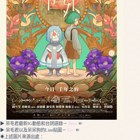
▶ 呆毛君最新IG動態和台詞語錄－
Here
🤏
▶ 呆毛君以及呆呆狗的Line貼圖－
Go
🤏
☀上述圖片來源出處：