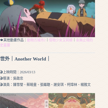
🍁其他動畫作品：
動物方城市2
｜
借物少女艾莉緹
｜
永無止境的
史嘉蕾
世外｜Another World｜
🎬上映時間：2026/03/13
🎬導演：吳啟忠
🎬演員：鍾雪瑩、蔡曉童、張繼聰、謝安琪、柯煒林、楊雅文