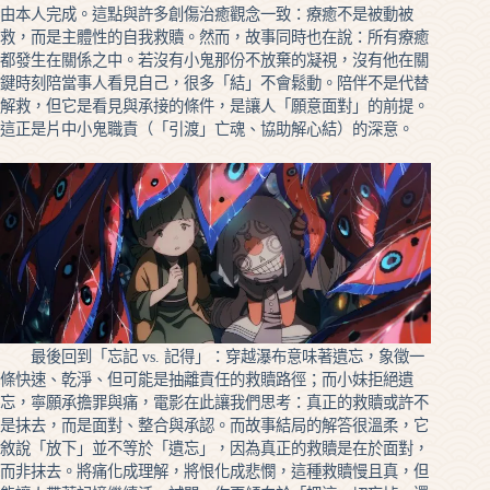
由本人完成。這點與許多創傷治癒觀念一致：療癒不是被動被
救，而是主體性的自我救贖。然而，故事同時也在說：所有療癒
都發生在關係之中。若沒有小鬼那份不放棄的凝視，沒有他在關
鍵時刻陪當事人看見自己，很多「結」不會鬆動。陪伴不是代替
解救，但它是看見與承接的條件，是讓人「願意面對」的前提。
這正是片中小鬼職責（「引渡」亡魂、協助解心結）的深意。
最後回到「忘記 vs. 記得」：穿越瀑布意味著遺忘，象徵一
條快速、乾淨、但可能是抽離責任的救贖路徑；而小妹拒絕遺
忘，寧願承擔罪與痛，電影在此讓我們思考：真正的救贖或許不
是抹去，而是面對、整合與承認。而故事結局的解答很溫柔，它
敘說「放下」並不等於「遺忘」，因為真正的救贖是在於面對，
而非抹去。將痛化成理解，將恨化成悲憫，這種救贖慢且真，但