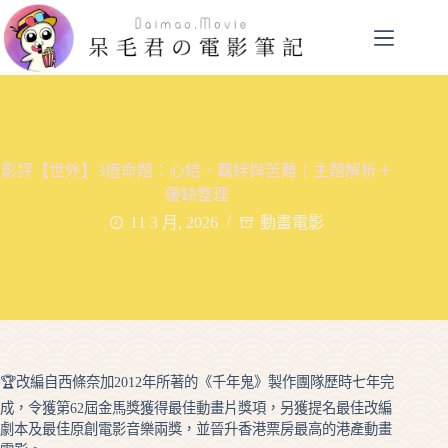
跳
至
主
要
內
容
影評【世外】3道命題：心結、羈絆與苦難｜主題解析＋
優缺整理
11 3 月, 2026
動畫電影
🏆改編自西條奈加2012年所著的《千年鬼》製作團隊歷時七年完
成，令獲第62屆金馬獎獲得最佳動畫片獎項，另獲提名最佳改編
劇本及最佳原創電影音樂兩獎，並晉升香港票房最高的港產動畫