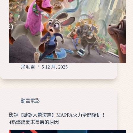
呆毛君
5 12 月, 2025
動畫電影
影評【鏈鋸人蕾潔篇】MAPPA火力全開復仇！
4點燃燒夏末票房的原因