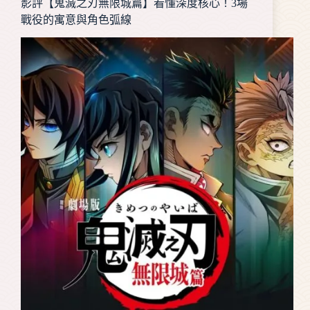
影評【鬼滅之刃無限城篇】看懂深度核心！3場
戰役的寓意與角色弧線