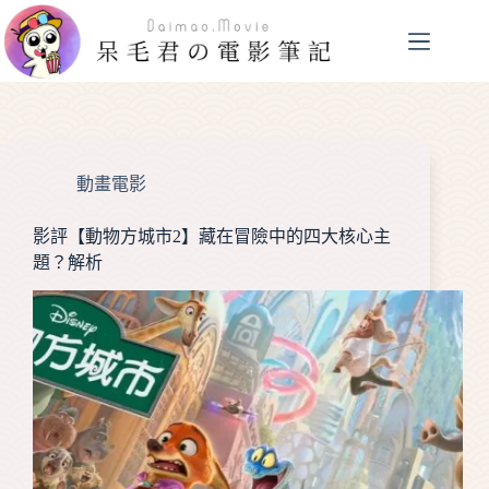
跳
至
主
要
內
容
動畫電影
影評【動物方城市2】藏在冒險中的四大核心主
題？解析